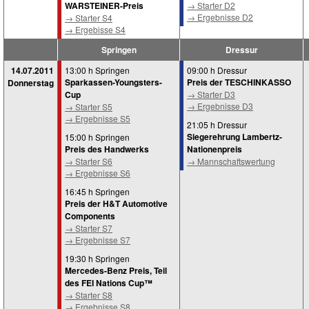
WARSTEINER-Preis
→ Starter D2
→ Ergebnisse D2
→ Starter S4
→ Ergebisse S4
Springen
Dressur
14.07.2011
13:00 h Springen
09:00 h Dressur
Sparkassen-Youngsters-
Preis der
TESCH
INKASSO
Donnerstag
Cup
→ Starter D3
→ Ergebnisse D3
→ Starter S5
→ Ergebnisse S5
21:05 h Dressur
Siegerehrung Lambertz-
15:00 h Springen
Preis des Handwerks
Nationenpreis
→ Starter S6
→ Mannschaftswertung
→ Ergebnisse S6
16:45 h Springen
Preis der H&T Automotive
Components
→ Starter S7
→ Ergebnisse S7
19:30 h Springen
Mercedes-Benz Preis, Teil
des FEI Nations Cup™
→ Starter S8
→ Ergebnisse S8