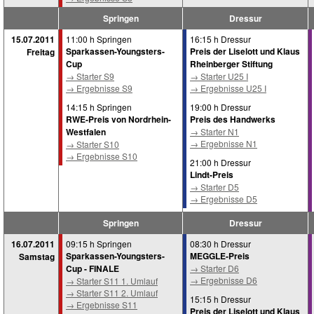
Springen
Dressur
15.07.2011
11:00 h Springen
16:15 h Dressur
Sparkassen-Youngsters-
Preis der Liselott und Klaus
Freitag
Cup
Rheinberger Stiftung
→ Starter S9
→ Starter U25 I
→ Ergebnisse S9
→ Ergebnisse U25 I
14:15 h Springen
19:00 h Dressur
RWE-Preis von Nordrhein-
Preis des Handwerks
Westfalen
→ Starter N1
→ Ergebnisse N1
→ Starter S10
→ Ergebnisse S10
21:00 h Dressur
Lindt-Preis
→ Starter D5
→ Ergebnisse D5
Springen
Dressur
16.07.2011
09:15 h Springen
08:30 h Dressur
Sparkassen-Youngsters-
MEGGLE-Preis
Samstag
Cup - FINALE
→ Starter D6
→ Ergebnisse D6
→ Starter S11 1. Umlauf
→ Starter S11 2. Umlauf
15:15 h Dressur
→ Ergebnisse S11
Preis der Liselott und Klaus