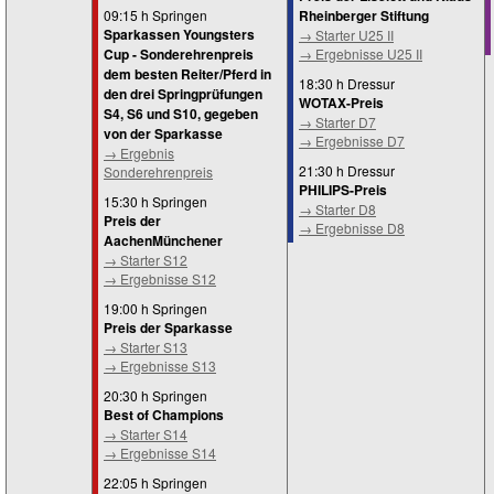
09:15 h Springen
Rheinberger Stiftung
Sparkassen Youngsters
→ Starter U25 II
Cup - Sonderehrenpreis
→ Ergebnisse U25 II
dem besten Reiter/Pferd in
18:30 h Dressur
den drei Springprüfungen
WOTAX-Preis
S4, S6 und S10, gegeben
→ Starter D7
von der Sparkasse
→ Ergebnisse D7
→ Ergebnis
21:30 h Dressur
Sonderehrenpreis
PHILIPS-Preis
15:30 h Springen
→ Starter D8
Preis der
→ Ergebnisse D8
AachenMünchener
→ Starter S12
→ Ergebnisse S12
19:00 h Springen
Preis der Sparkasse
→ Starter S13
→ Ergebnisse S13
20:30 h Springen
Best of Champions
→ Starter S14
→ Ergebnisse S14
22:05 h Springen