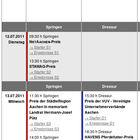
Springen
Dressur
12.07.2011
09:30 h Springen
NetAachen
-Preis
Dienstag
→ Starter S1
→ Ergebnisse S1
13:30 h Springen
STAWAG-Preis
→ Starter S2
→ Ergebnisse S2
Springen
Dressur
13.07.2011
11:30 h Springen
15:30 h Dressur
Preis der StädteRegion
Preis der VUV - Vereinigte
Mittwoch
Aachen in memoriam
Unternehmerverbände
Landrat Hermann-Josef
Aachen
Pütz
→ Starter D1
→ Ergebnisse D1
→ Starter S3
→ Ergebnisse S3
18:30 h Dressur
HAVENS Pferdefutter-Preis
14:00 h Springen