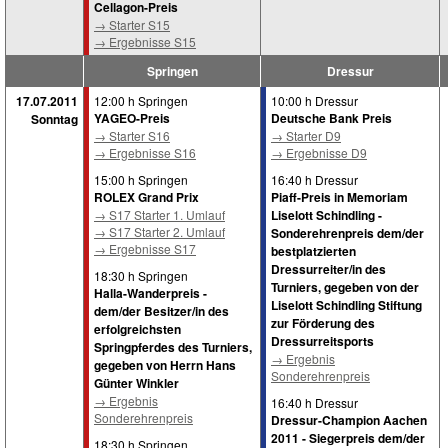
Cellagon-Preis
→ Starter S15
→ Ergebnisse S15
Springen
Dressur
17.07.2011
12:00 h Springen
10:00 h Dressur
YAGEO-Preis
Deutsche Bank Preis
Sonntag
→ Starter S16
→ Starter D9
→ Ergebnisse S16
→ Ergebnisse D9
15:00 h Springen
16:40 h Dressur
ROLEX Grand Prix
Piaff-Preis in Memoriam
→ S17 Starter 1. Umlauf
Liselott Schindling -
→ S17 Starter 2. Umlauf
Sonderehrenpreis dem/der
→ Ergebnisse S17
bestplatzierten
Dressurreiter/in des
18:30 h Springen
Turniers, gegeben von der
Halla-Wanderpreis -
Liselott Schindling Stiftung
dem/der Besitzer/in des
zur Förderung des
erfolgreichsten
Dressurreitsports
Springpferdes des Turniers,
→ Ergebnis
gegeben von Herrn Hans
Sonderehrenpreis
Günter Winkler
→ Ergebnis
16:40 h Dressur
Sonderehrenpreis
Dressur-Champion Aachen
2011 - Siegerpreis dem/der
18:30 h Springen